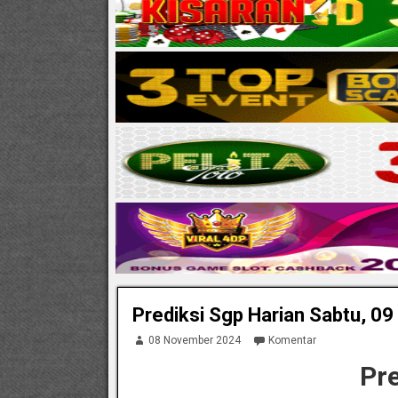
Prediksi Sgp Harian Sabtu, 
08 November 2024
Komentar
Pr