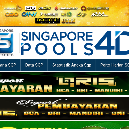
arna SGP
Data SGP
Stastistik Angka Sgp
Paito Harian S