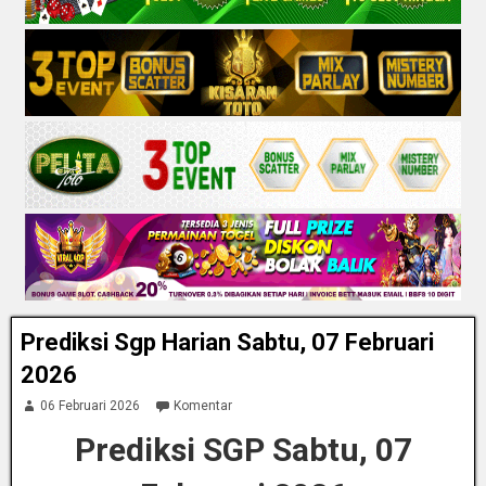
Prediksi Sgp Harian Sabtu, 07 Februari
2026
06 Februari 2026
Komentar
Prediksi SGP Sabtu, 07