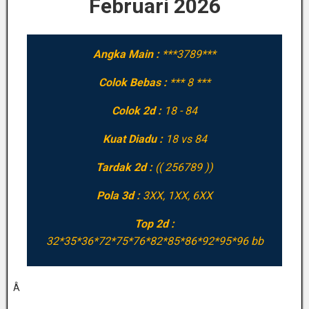
Februari 2026
Angka Main :
***3789***
Colok Bebas :
*** 8 ***
Colok 2d :
18 - 84
Kuat Diadu :
18 vs 84
Tardak 2d :
(( 256789 ))
Pola 3d :
3XX, 1XX, 6XX
Top 2d :
32*35*36*72*75*76*82*85*86*92*95*96 bb
Â