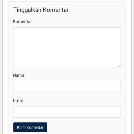
Tinggalkan Komentar
Komentar
Nama
Email
Kirim Komentar