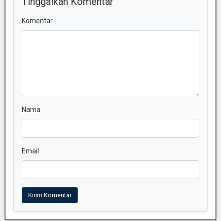
Tinggalkan Komentar
Komentar
Nama
Email
Kirim Komentar