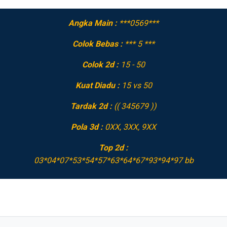
Angka Main :
***0569***
Colok Bebas :
*** 5 ***
Colok 2d :
15 - 50
Kuat Diadu :
15 vs 50
Tardak 2d :
(( 345679 ))
Pola 3d :
0XX, 3XX, 9XX
Top 2d :
03*04*07*53*54*57*63*64*67*93*94*97 bb