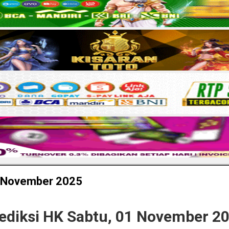
01 November 2025
ediksi HK Sabtu, 01 November 2