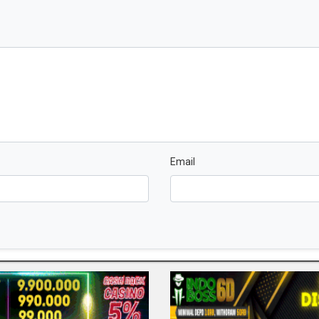
Email