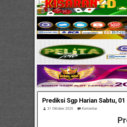
Prediksi Sgp Harian Sabtu, 
31 Oktober 2025
Komentar
Pr