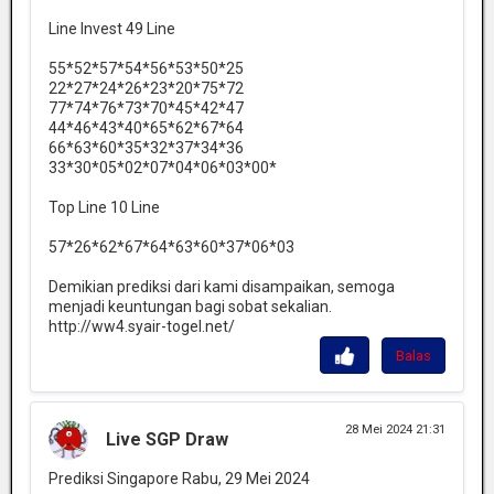
Line Invest 49 Line
55*52*57*54*56*53*50*25
22*27*24*26*23*20*75*72
77*74*76*73*70*45*42*47
44*46*43*40*65*62*67*64
66*63*60*35*32*37*34*36
33*30*05*02*07*04*06*03*00*
Top Line 10 Line
57*26*62*67*64*63*60*37*06*03
Demikian prediksi dari kami disampaikan, semoga
menjadi keuntungan bagi sobat sekalian.
http://ww4.syair-togel.net/
Balas
28 Mei 2024 21:31
Live SGP Draw
Prediksi Singapore Rabu, 29 Mei 2024