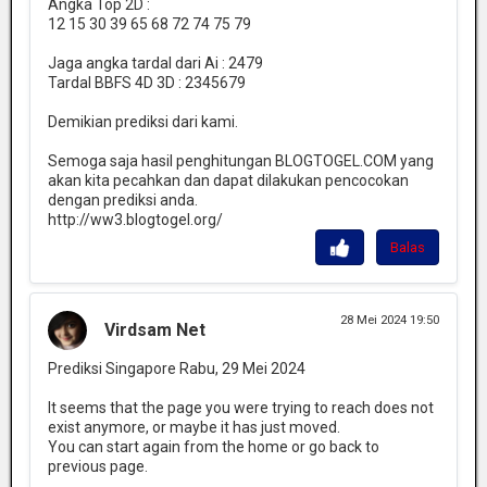
Angka Top 2D :
12 15 30 39 65 68 72 74 75 79
Jaga angka tardal dari Ai : 2479
Tardal BBFS 4D 3D : 2345679
Demikian prediksi dari kami.
Semoga saja hasil penghitungan BLOGTOGEL.COM yang
akan kita pecahkan dan dapat dilakukan pencocokan
dengan prediksi anda.
http://ww3.blogtogel.org/
Balas
28 Mei 2024 19:50
Virdsam Net
Prediksi Singapore Rabu, 29 Mei 2024
It seems that the page you were trying to reach does not
exist anymore, or maybe it has just moved.
You can start again from the home or go back to
previous page.