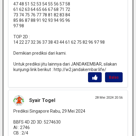
47 48 51 52 53 54 55 56 57 58
61 62 63 64 65 66 67 68 71 72
73 74 75 76 77 78 81 82 83 84
85 86 87 88 91 92 93 94 95 96
97 98
TOP 2D :
14 22 27 32 36 37 38 43 44 61 62 75 82 96 97 98
Demikian prediksi dari kami.
Untuk prediksi jitu lainnya dari JANDAKEMBAR, silakan
kunjungi link berikut : http://w2.jandakembar.life/
Balas
28 Mei 2024 20:56
Syair Togel
Prediksi Singapore Rabu, 29 Mei 2024
BBFS 4D 2D 3D: 5274630
AI : 2746
CB : 2/4