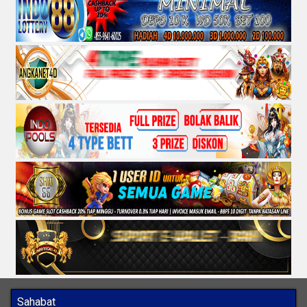
Sahabat