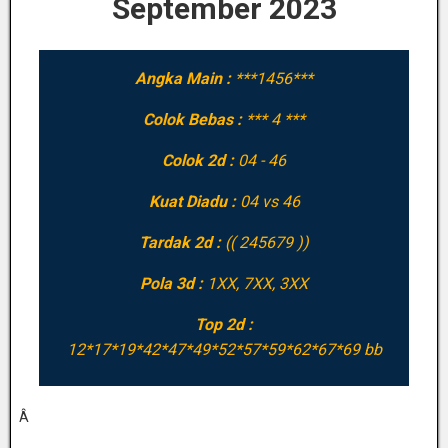
September 2023
Angka Main :
***1456***
Colok Bebas :
*** 4 ***
Colok 2d :
04 - 46
Kuat Diadu :
04 vs 46
Tardak 2d :
(( 245679 ))
Pola 3d :
1XX, 7XX, 3XX
Top 2d :
12*17*19*42*47*49*52*57*59*62*67*69 bb
Â