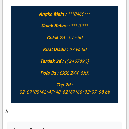
Angka Main :
***0469***
Colok Bebas :
*** 0 ***
Colok 2d :
07 - 60
Kuat Diadu :
07 vs 60
Tardak 2d :
(( 246789 ))
Pola 3d :
0XX, 2XX, 6XX
Top 2d :
02*07*08*42*47*48*62*67*68*92*97*98 bb
Â