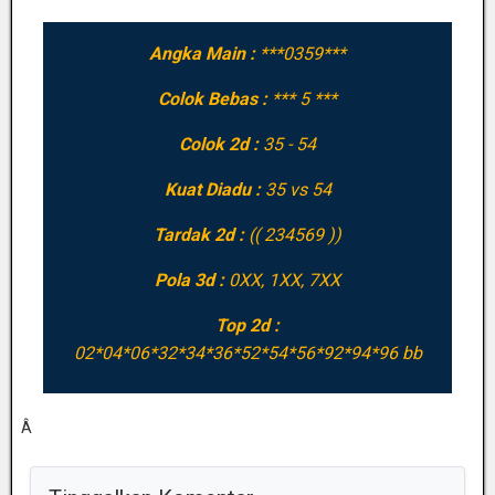
Angka Main :
***0359***
Colok Bebas :
*** 5 ***
Colok 2d :
35 - 54
Kuat Diadu :
35 vs 54
Tardak 2d :
(( 234569 ))
Pola 3d :
0XX, 1XX, 7XX
Top 2d :
02*04*06*32*34*36*52*54*56*92*94*96 bb
Â