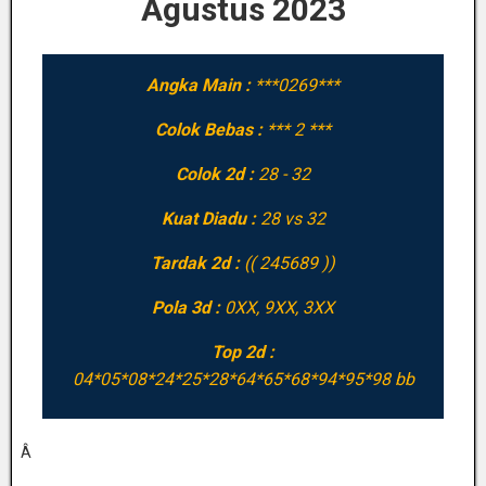
Agustus 2023
Angka Main :
***0269***
Colok Bebas :
*** 2 ***
Colok 2d :
28 - 32
Kuat Diadu :
28 vs 32
Tardak 2d :
(( 245689 ))
Pola 3d :
0XX, 9XX, 3XX
Top 2d :
04*05*08*24*25*28*64*65*68*94*95*98 bb
Â