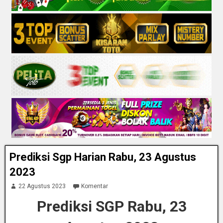
Prediksi Sgp Harian Rabu, 23 Agustus
2023
22 Agustus 2023
Komentar
Prediksi SGP Rabu, 23