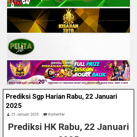
Prediksi Sgp Harian Rabu, 22 Januari
2025
21 Januari 2025
Komentar
Prediksi HK Rabu, 22 Januari