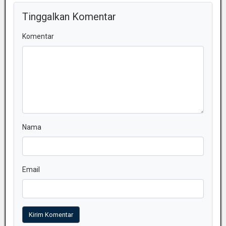
Tinggalkan Komentar
Komentar
Nama
Email
Kirim Komentar