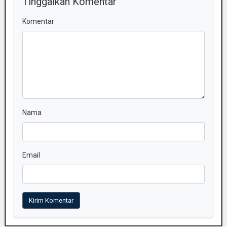
Tinggalkan Komentar
Komentar
Nama
Email
Kirim Komentar