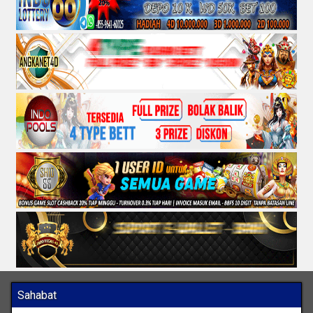
Sahabat