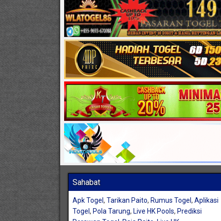
Sahabat
Apk Togel
,
Tarikan Paito
,
Rumus Togel
,
Aplikasi
Togel
,
Pola Tarung
,
Live HK Pools
,
Prediksi