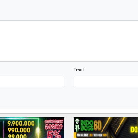
Email