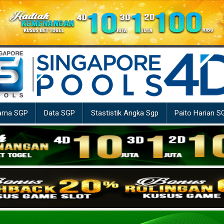
arna SGP
Data SGP
Stastistik Angka Sgp
Paito Harian S