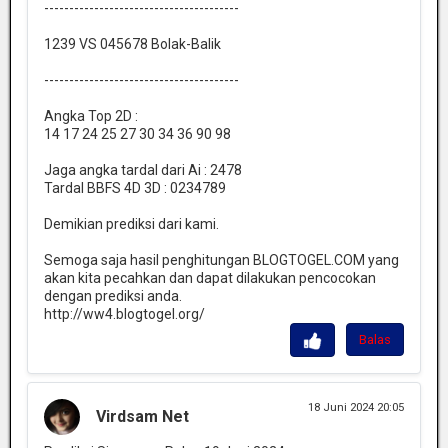
---------------------------------------
1239 VS 045678 Bolak-Balik
---------------------------------------
Angka Top 2D :
14 17 24 25 27 30 34 36 90 98
Jaga angka tardal dari Ai : 2478
Tardal BBFS 4D 3D : 0234789
Demikian prediksi dari kami.
Semoga saja hasil penghitungan BLOGTOGEL.COM yang
akan kita pecahkan dan dapat dilakukan pencocokan
dengan prediksi anda.
http://ww4.blogtogel.org/
Balas
18 Juni 2024 20:05
Virdsam Net