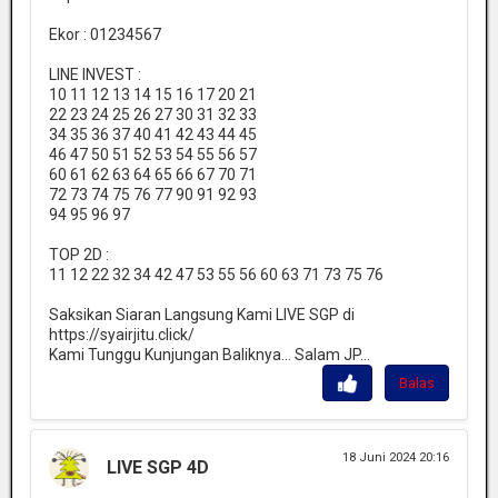
Ekor : 01234567
LINE INVEST :
10 11 12 13 14 15 16 17 20 21
22 23 24 25 26 27 30 31 32 33
34 35 36 37 40 41 42 43 44 45
46 47 50 51 52 53 54 55 56 57
60 61 62 63 64 65 66 67 70 71
72 73 74 75 76 77 90 91 92 93
94 95 96 97
TOP 2D :
11 12 22 32 34 42 47 53 55 56 60 63 71 73 75 76
Saksikan Siaran Langsung Kami LIVE SGP di
https://syairjitu.click/
Kami Tunggu Kunjungan Baliknya… Salam JP…
Balas
18 Juni 2024 20:16
LIVE SGP 4D