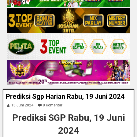
Prediksi Sgp Harian Rabu, 19 Juni 2024
18 Juni 2024
8 Komentar
Prediksi SGP Rabu, 19 Juni
2024