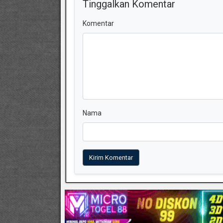
Tinggalkan Komentar
Komentar
Nama
Kirim Komentar