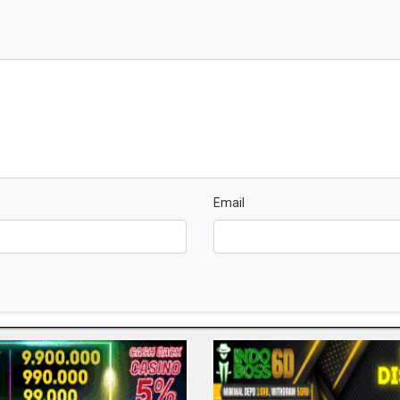
Email