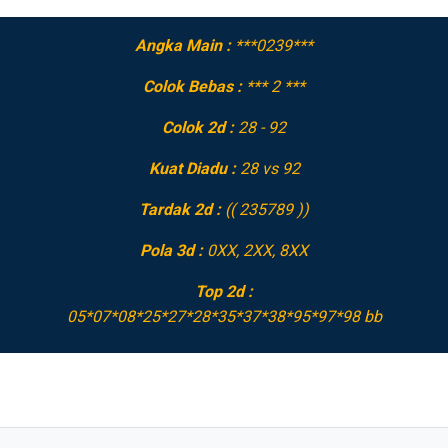
Angka Main :
***0239***
Colok Bebas :
*** 2 ***
Colok 2d :
28 - 92
Kuat Diadu :
28 vs 92
Tardak 2d :
(( 235789 ))
Pola 3d :
0XX, 2XX, 8XX
Top 2d :
05*07*08*25*27*28*35*37*38*95*97*98 bb