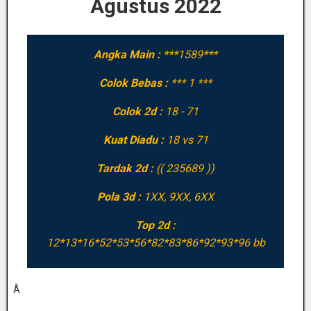
Agustus 2022
Angka Main :
***1589***
Colok Bebas :
*** 1 ***
Colok 2d :
18 - 71
Kuat Diadu :
18 vs 71
Tardak 2d :
(( 235689 ))
Pola 3d :
1XX, 9XX, 6XX
Top 2d :
12*13*16*52*53*56*82*83*86*92*93*96 bb
Â