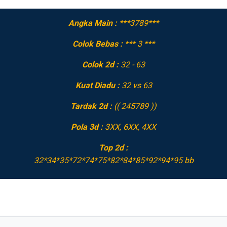
Angka Main :
***3789***
Colok Bebas :
*** 3 ***
Colok 2d :
32 - 63
Kuat Diadu :
32 vs 63
Tardak 2d :
(( 245789 ))
Pola 3d :
3XX, 6XX, 4XX
Top 2d :
32*34*35*72*74*75*82*84*85*92*94*95 bb