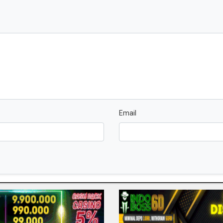
Email