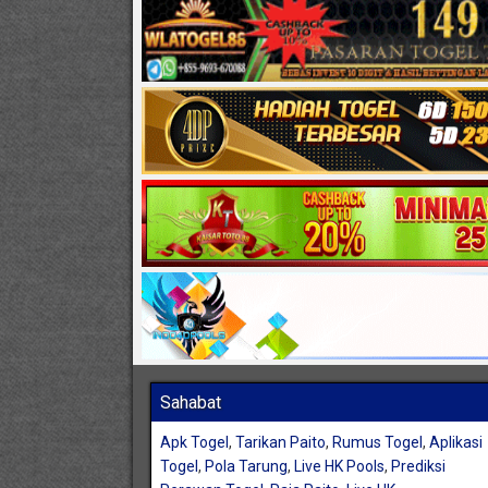
Sahabat
Apk Togel
,
Tarikan Paito
,
Rumus Togel
,
Aplikasi
Togel
,
Pola Tarung
,
Live HK Pools
,
Prediksi