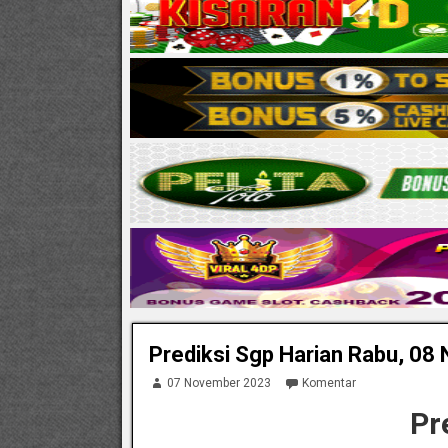
Prediksi Sgp Harian Rabu, 0
07 November 2023
Komentar
Pr