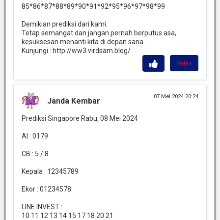
85*86*87*88*89*90*91*92*95*96*97*98*99
Demikian prediksi dari kami.
Tetap semangat dan jangan pernah berputus asa,
kesuksesan menanti kita di depan sana.
Kunjungi : http://ww3.virdsam.blog/
Balas
07 Mei 2024 20:24
Janda Kembar
Prediksi Singapore Rabu, 08 Mei 2024
AI : 0179
CB : 5 / 8
Kepala : 12345789
Ekor : 01234578
LINE INVEST :
10 11 12 13 14 15 17 18 20 21