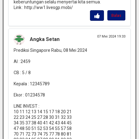
keberuntungan selalu menyertai kita semua.
Link : http://ww1.livesgp.mobi/
Balas
07 Mei 2024 19:33
Angka Setan
Prediksi Singapore Rabu, 08 Mei 2024
AI : 2459
CB : 5 / 8
Kepala : 12345789
Ekor : 01234578
LINE INVEST :
10 11 12 13 14 15 17 18 20 21
22 23 24 25 27 28 30 31 32 33
34 35 37 38 40 41 42 43 44 45
47 48 50 51 52 53 54 55 57 58
70 71 72 73 74 75 77 78 80 81