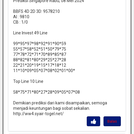
Prediksi Singapore Rabu, 08 Mei 2024
BBFS 4D 2D 3D: 9578210
AI : 9810
CB : 1/0
Line Invest 49 Line
99*95*97*98*92*91*90*59
55*57*58*52*51*50*79*75
77*78*72*71*70*89*85*87
88*82*81*80*29*25*27*28
22*21*20*19*15*17*18*12
11*10*09*05*07*08*02*01*00*
Top Line 10 Line
58*75*71*80*27*28*09*05*07*08
Demikian prediksi dari kami disampaikan, semoga
menjadi keuntungan bagi sobat sekalian.
http://ww4.syair-togel.net/
Balas