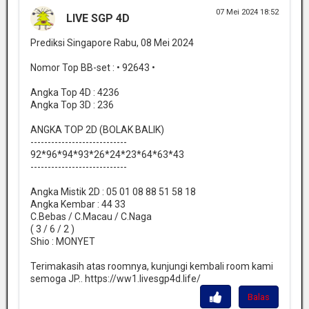
07 Mei 2024 18:52
LIVE SGP 4D
Prediksi Singapore Rabu, 08 Mei 2024
Nomor Top BB-set : • 92643 •
Angka Top 4D : 4236
Angka Top 3D : 236
ANGKA TOP 2D (BOLAK BALIK)
----------------------------
92*96*94*93*26*24*23*64*63*43
----------------------------
Angka Mistik 2D : 05 01 08 88 51 58 18
Angka Kembar : 44 33
C.Bebas / C.Macau / C.Naga
( 3 / 6 / 2 )
Shio : MONYET
Terimakasih atas roomnya, kunjungi kembali room kami
semoga JP.. https://ww1.livesgp4d.life/
Balas