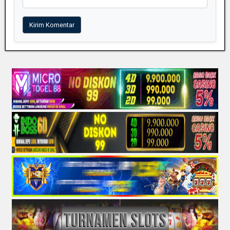
Kirim Komentar