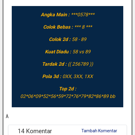
Angka Main :
***0578***
Colok Bebas :
*** 8 ***
Colok 2d :
58 - 89
Kuat Diadu :
58 vs 89
Tardak 2d :
(( 256789 ))
Pola 3d :
0XX, 3XX, 1XX
Top 2d :
02*06*09*52*56*59*72*76*79*82*86*89 bb
Â
14 Komentar
Tambah Komentar