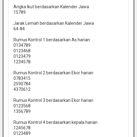
Angka Ikut berdasarkan Kalender Jawa
15789
Jarak Lemah berdasarkan Kalender Jawa
64-84
Rumus Kontrol 1 berdasarkan As harian
0134789
0123468
0123479
1234578
Rumus Kontrol 2 berdasarkan Ekor harian
0783415
2590784
4370612
Rumus Kontrol 3 berdasarkan Ekor harian
0123568
1356789
Rumus Kontrol 4 berdasarkan kepala harian
1245678
0123489