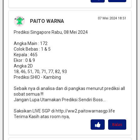
07 Mei 2024 18:51
PAITO WARNA
Prediksi Singapore Rabu, 08 Mei 2024
Angka Main : 172
Colok Bebas : 1 & 5
Kepala : 465
Ekor : 0 & 9
Angka 2D
18, 46, 51, 70, 71, 77, 82, 93
Prediksi SHIO - Kambing
Sebaik nya di analisa dan di pangkas menurut prediksi all
sobat semua !!!
Jangan Lupa Utamakan Prediksi Sendiri Boss…
Saksikan LIVE SGP di http://ww2.paitowarnasgp.life
Terima Kasih atas room nya,
Balas