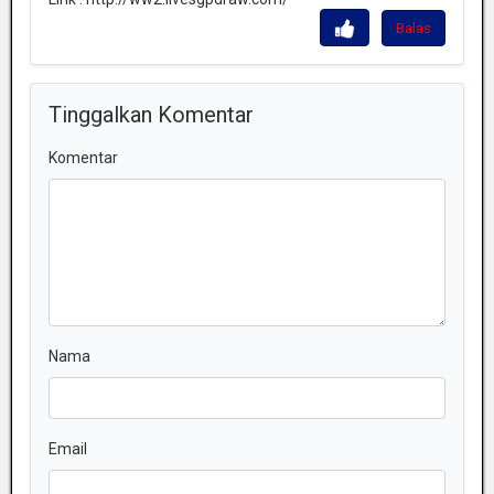
Balas
Tinggalkan Komentar
Komentar
Nama
Email