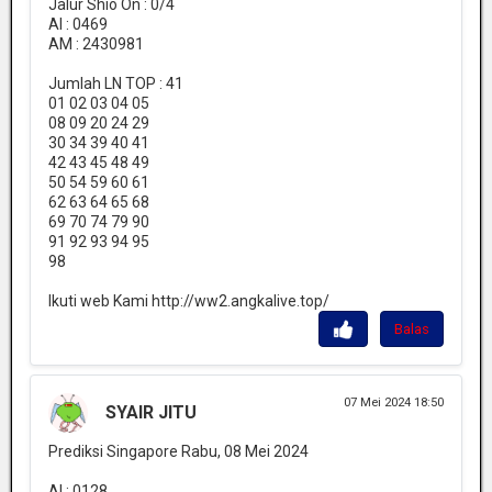
Jalur Shio On : 0/4
AI : 0469
AM : 2430981
Jumlah LN TOP : 41
01 02 03 04 05
08 09 20 24 29
30 34 39 40 41
42 43 45 48 49
50 54 59 60 61
62 63 64 65 68
69 70 74 79 90
91 92 93 94 95
98
Ikuti web Kami http://ww2.angkalive.top/
Balas
07 Mei 2024 18:50
SYAIR JITU
Prediksi Singapore Rabu, 08 Mei 2024
AI : 0128