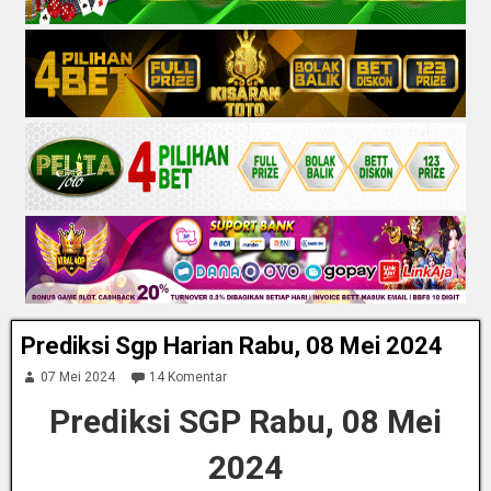
Prediksi Sgp Harian Rabu, 08 Mei 2024
07 Mei 2024
14 Komentar
Prediksi SGP Rabu, 08 Mei
2024