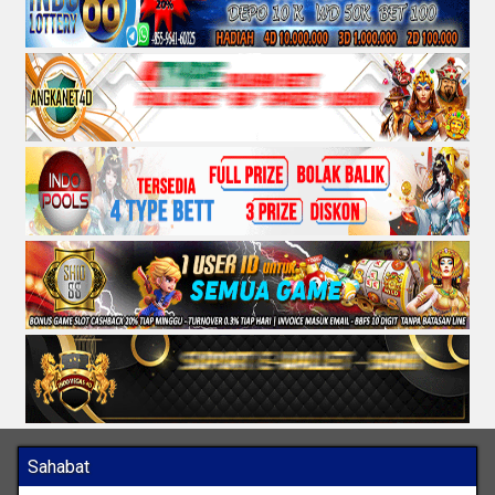
Sahabat