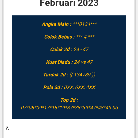
Februari 2023
Angka Main :
***0134***
Colok Bebas :
*** 4 ***
Colok 2d :
24 - 47
Kuat Diadu :
24 vs 47
Tardak 2d :
(( 134789 ))
Pola 3d :
0XX, 6XX, 4XX
Top 2d :
07*08*09*17*18*19*37*38*39*47*48*49 bb
Â