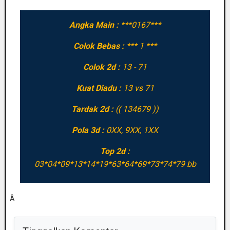
Angka Main :
***0167***
Colok Bebas :
*** 1 ***
Colok 2d :
13 - 71
Kuat Diadu :
13 vs 71
Tardak 2d :
(( 134679 ))
Pola 3d :
0XX, 9XX, 1XX
Top 2d :
03*04*09*13*14*19*63*64*69*73*74*79 bb
Â