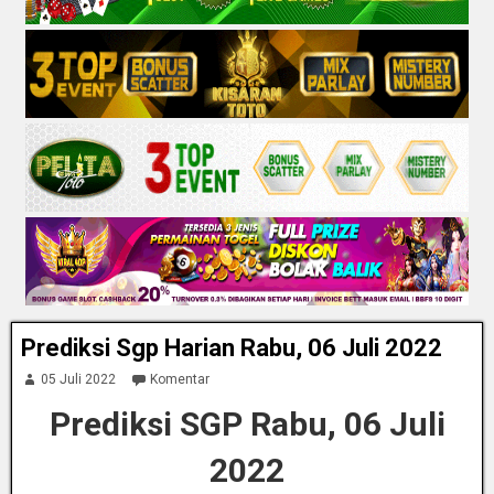
Prediksi Sgp Harian Rabu, 06 Juli 2022
05 Juli 2022
Komentar
Prediksi SGP Rabu, 06 Juli
2022