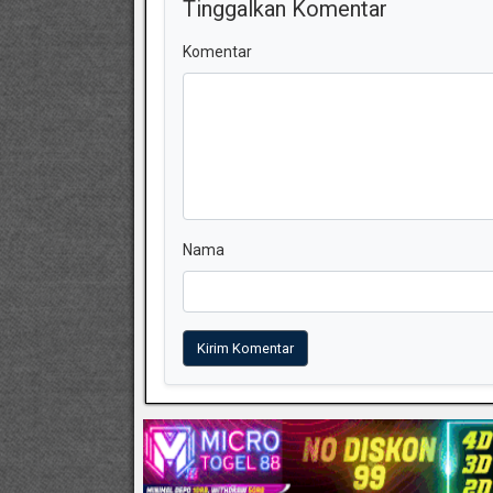
Tinggalkan Komentar
Komentar
Nama
Kirim Komentar