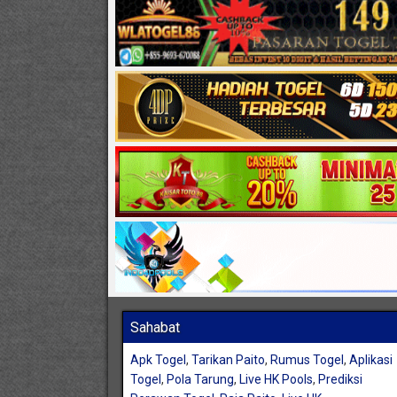
Sahabat
Apk Togel
,
Tarikan Paito
,
Rumus Togel
,
Aplikasi
Togel
,
Pola Tarung
,
Live HK Pools
,
Prediksi