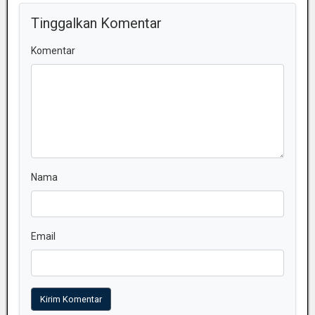
Tinggalkan Komentar
Komentar
Nama
Email
Kirim Komentar