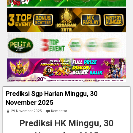
Prediksi Sgp Harian Minggu, 30
November 2025
29 November 2025
Komentar
Prediksi HK Minggu, 30