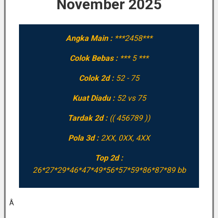
November 2025
Angka Main :
***2458***
Colok Bebas :
*** 5 ***
Colok 2d :
52 - 75
Kuat Diadu :
52 vs 75
Tardak 2d :
(( 456789 ))
Pola 3d :
2XX, 0XX, 4XX
Top 2d :
26*27*29*46*47*49*56*57*59*86*87*89 bb
Â