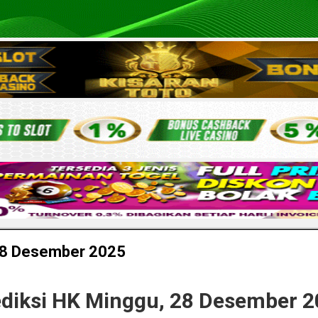
 28 Desember 2025
diksi HK Minggu, 28 Desember 