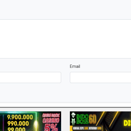
Email