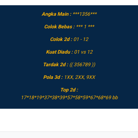
Angka Main :
***1356***
Colok Bebas :
*** 1 ***
Colok 2d :
01 - 12
Kuat Diadu :
01 vs 12
Tardak 2d :
(( 356789 ))
Pola 3d :
1XX, 2XX, 9XX
Top 2d :
17*18*19*37*38*39*57*58*59*67*68*69 bb