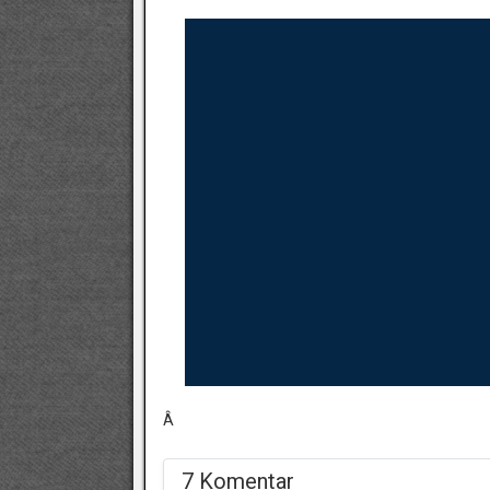
Â
7 Komentar