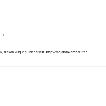
 91
 silakan kunjungi link berikut : http://w2.jandakembar.life/