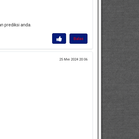
 prediksi anda.
Balas
25 Mei 2024 20:06