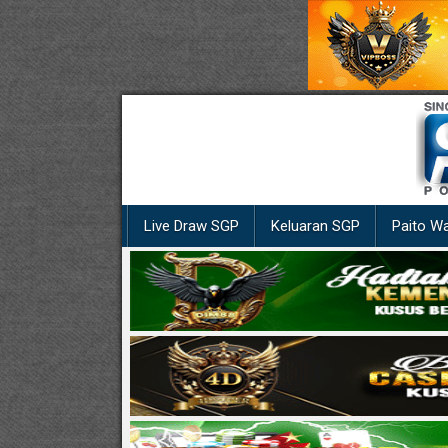
Live Draw SGP
Keluaran SGP
Paito W