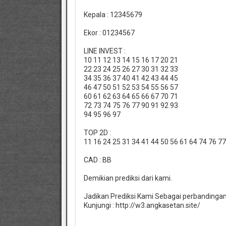
Kepala : 12345679
Ekor : 01234567
LINE INVEST :
10 11 12 13 14 15 16 17 20 21
22 23 24 25 26 27 30 31 32 33
34 35 36 37 40 41 42 43 44 45
46 47 50 51 52 53 54 55 56 57
60 61 62 63 64 65 66 67 70 71
72 73 74 75 76 77 90 91 92 93
94 95 96 97
TOP 2D :
11 16 24 25 31 34 41 44 50 56 61 64 74 76 77
CAD : BB
Demikian prediksi dari kami.
Jadikan Prediksi Kami Sebagai perbandinga
Kunjungi : http://w3.angkasetan.site/