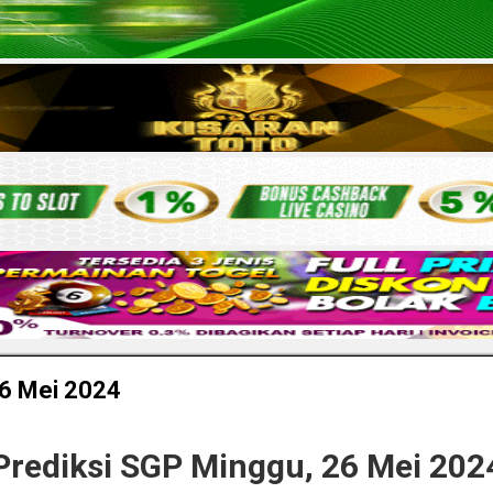
26 Mei 2024
Prediksi SGP Minggu, 26 Mei 202