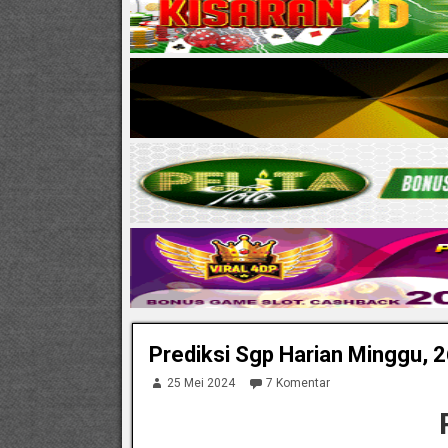
Prediksi Sgp Harian Minggu, 
25 Mei 2024
7 Komentar