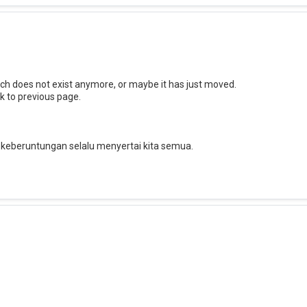
ach does not exist anymore, or maybe it has just moved.
k to previous page.
keberuntungan selalu menyertai kita semua.