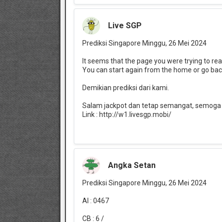
Live SGP
Prediksi Singapore Minggu, 26 Mei 2024
It seems that the page you were trying to re
You can start again from the home or go bac
Demikian prediksi dari kami.
Salam jackpot dan tetap semangat, semoga 
Link : http://w1.livesgp.mobi/
Angka Setan
Prediksi Singapore Minggu, 26 Mei 2024
AI : 0467
CB : 6 /