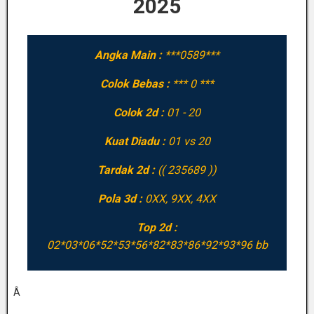
2025
Angka Main :
***0589***
Colok Bebas :
*** 0 ***
Colok 2d :
01 - 20
Kuat Diadu :
01 vs 20
Tardak 2d :
(( 235689 ))
Pola 3d :
0XX, 9XX, 4XX
Top 2d :
02*03*06*52*53*56*82*83*86*92*93*96 bb
Â