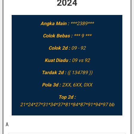
2024
Angka Main :
***2389***
Colok Bebas :
*** 9 ***
Colok 2d :
09 - 92
Kuat Diadu :
09 vs 92
Tardak 2d :
(( 134789 ))
Pola 3d :
2XX, 6XX, 0XX
Top 2d :
21*24*27*31*34*37*81*84*87*91*94*97 bb
Â