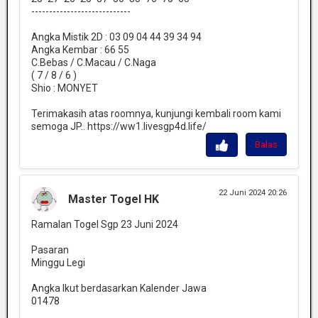
----------------------------
Angka Mistik 2D : 03 09 04 44 39 34 94
Angka Kembar : 66 55
C.Bebas / C.Macau / C.Naga
( 7 / 8 / 6 )
Shio : MONYET
Terimakasih atas roomnya, kunjungi kembali room kami
semoga JP.. https://ww1.livesgp4d.life/
Balas
22 Juni 2024 20:26
Master Togel HK
Ramalan Togel Sgp 23 Juni 2024
Pasaran
Minggu Legi
Angka Ikut berdasarkan Kalender Jawa
01478