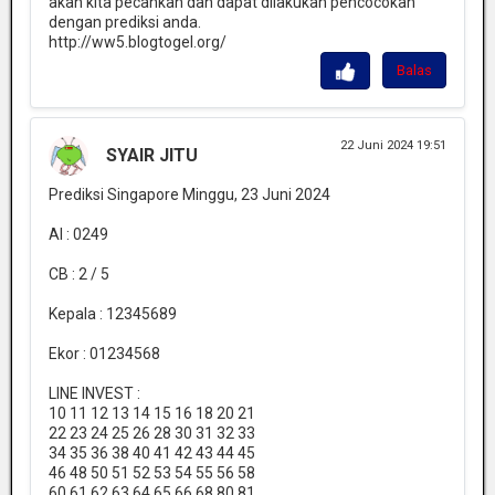
akan kita pecahkan dan dapat dilakukan pencocokan
dengan prediksi anda.
http://ww5.blogtogel.org/
Balas
22 Juni 2024 19:51
SYAIR JITU
Prediksi Singapore Minggu, 23 Juni 2024
AI : 0249
CB : 2 / 5
Kepala : 12345689
Ekor : 01234568
LINE INVEST :
10 11 12 13 14 15 16 18 20 21
22 23 24 25 26 28 30 31 32 33
34 35 36 38 40 41 42 43 44 45
46 48 50 51 52 53 54 55 56 58
60 61 62 63 64 65 66 68 80 81