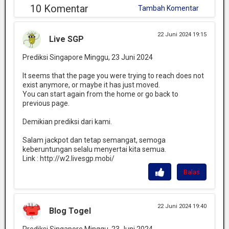
10 Komentar
Tambah Komentar
22 Juni 2024 19:15
Live SGP
Prediksi Singapore Minggu, 23 Juni 2024
It seems that the page you were trying to reach does not
exist anymore, or maybe it has just moved.
You can start again from the home or go back to
previous page.
Demikian prediksi dari kami.
Salam jackpot dan tetap semangat, semoga
keberuntungan selalu menyertai kita semua.
Link : http://w2.livesgp.mobi/
Balas
22 Juni 2024 19:40
Blog Togel
Prediksi Singapore Minggu, 23 Juni 2024