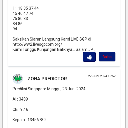
11 18 35 37 44
45 46 47 74
75 80 83
84 86
94
Saksikan Siaran Langsung Kami LIVE SGP di
http://ww2.livesgpcom.org/
Kami Tunggu Kunjungan Baliknya… Salam JP…
Balas
22 Juni 2024 19:52
ZONA PREDICTOR
Prediksi Singapore Minggu, 23 Juni 2024
AI : 3489
CB : 9 / 6
Kepala : 13456789