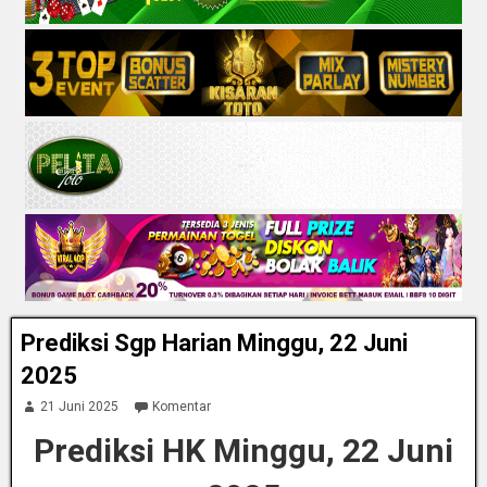
Prediksi Sgp Harian Minggu, 22 Juni
2025
21 Juni 2025
Komentar
Prediksi HK Minggu, 22 Juni