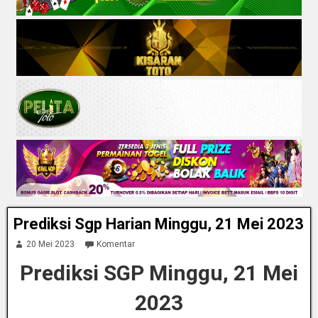
Prediksi Sgp Harian Minggu, 21 Mei 2023
20 Mei 2023
Komentar
Prediksi SGP Minggu, 21 Mei
2023