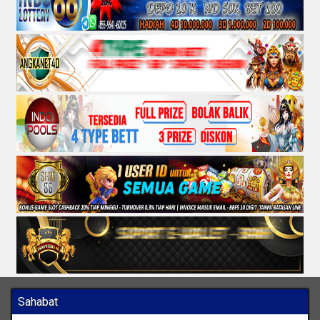
Sahabat