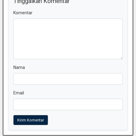
Tinggalkan Komentar
Komentar
Nama
Email
Kirim Komentar