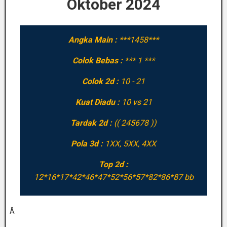
Oktober 2024
Angka Main :
***1458***
Colok Bebas :
*** 1 ***
Colok 2d :
10 - 21
Kuat Diadu :
10 vs 21
Tardak 2d :
(( 245678 ))
Pola 3d :
1XX, 5XX, 4XX
Top 2d :
12*16*17*42*46*47*52*56*57*82*86*87 bb
Â