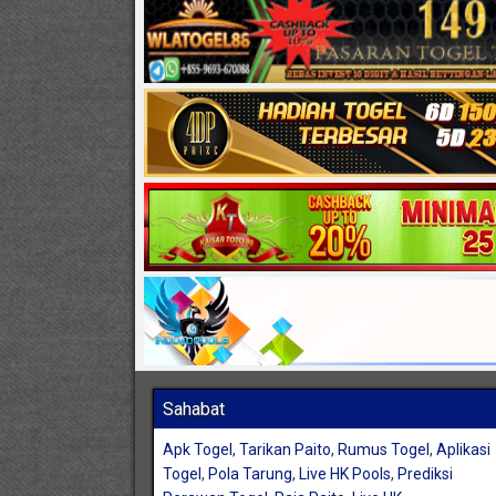
Sahabat
Apk Togel
,
Tarikan Paito
,
Rumus Togel
,
Aplikasi
Togel
,
Pola Tarung
,
Live HK Pools
,
Prediksi