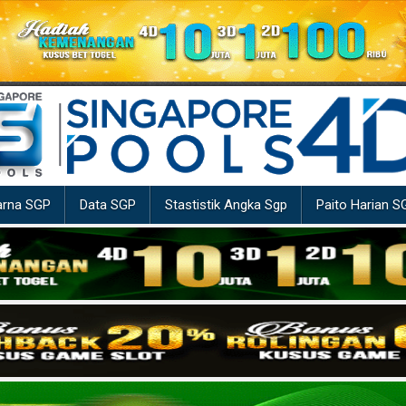
arna SGP
Data SGP
Stastistik Angka Sgp
Paito Harian S