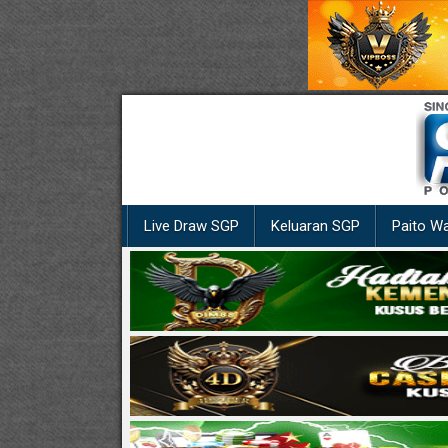
Live Draw SGP
Keluaran SGP
Paito W