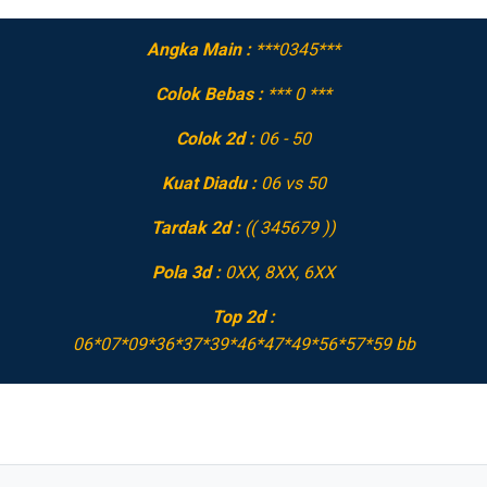
Angka Main :
***0345***
Colok Bebas :
*** 0 ***
Colok 2d :
06 - 50
Kuat Diadu :
06 vs 50
Tardak 2d :
(( 345679 ))
Pola 3d :
0XX, 8XX, 6XX
Top 2d :
06*07*09*36*37*39*46*47*49*56*57*59 bb