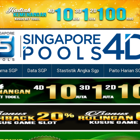
arna SGP
Data SGP
Stastistik Angka Sgp
Paito Harian S