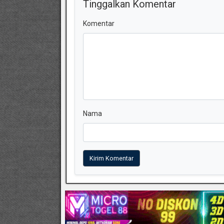
Tinggalkan Komentar
Komentar
Nama
Kirim Komentar