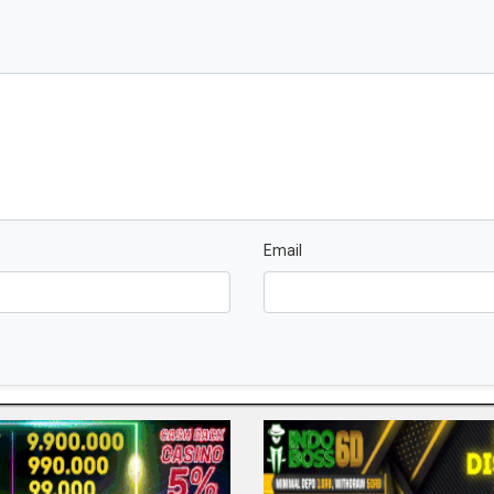
Email