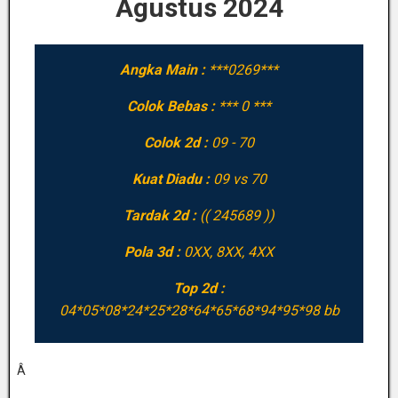
Agustus 2024
Angka Main :
***0269***
Colok Bebas :
*** 0 ***
Colok 2d :
09 - 70
Kuat Diadu :
09 vs 70
Tardak 2d :
(( 245689 ))
Pola 3d :
0XX, 8XX, 4XX
Top 2d :
04*05*08*24*25*28*64*65*68*94*95*98 bb
Â