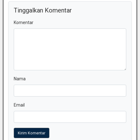
Tinggalkan Komentar
Komentar
Nama
Email
Kirim Komentar