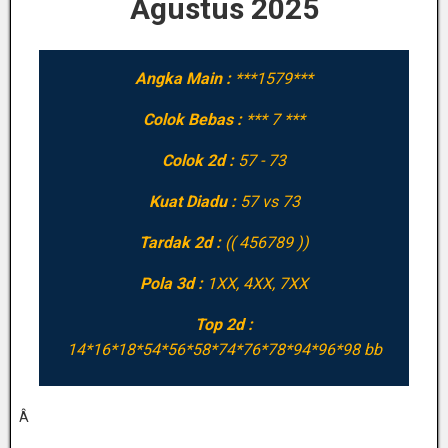
Agustus 2025
Angka Main :
***1579***
Colok Bebas :
*** 7 ***
Colok 2d :
57 - 73
Kuat Diadu :
57 vs 73
Tardak 2d :
(( 456789 ))
Pola 3d :
1XX, 4XX, 7XX
Top 2d :
14*16*18*54*56*58*74*76*78*94*96*98 bb
Â