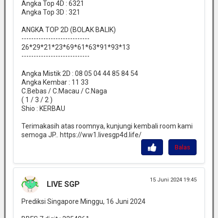
Angka Top 4D : 6321
Angka Top 3D : 321
ANGKA TOP 2D (BOLAK BALIK)
----------------------------
26*29*21*23*69*61*63*91*93*13
----------------------------
Angka Mistik 2D : 08 05 04 44 85 84 54
Angka Kembar : 11 33
C.Bebas / C.Macau / C.Naga
( 1 / 3 / 2 )
Shio : KERBAU
Terimakasih atas roomnya, kunjungi kembali room kami
semoga JP.. https://ww1.livesgp4d.life/
Balas
15 Juni 2024 19:45
LIVE SGP
Prediksi Singapore Minggu, 16 Juni 2024