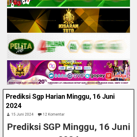
Prediksi Sgp Harian Minggu, 16 Juni
2024
15 Juni 2024
12 Komentar
Prediksi SGP Minggu, 16 Juni