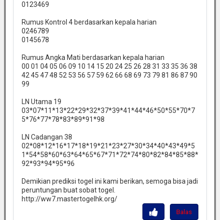
0123469
Rumus Kontrol 4 berdasarkan kepala harian
0246789
0145678
Rumus Angka Mati berdasarkan kepala harian
00 01 04 05 06 09 10 14 15 20 24 25 26 28 31 33 35 36 38
42 45 47 48 52 53 56 57 59 62 66 68 69 73 79 81 86 87 90
99
LN Utama 19
03*07*11*13*22*29*32*37*39*41*44*46*50*55*70*7
5*76*77*78*83*89*91*98
LN Cadangan 38
02*08*12*16*17*18*19*21*23*27*30*34*40*43*49*5
1*54*58*60*63*64*65*67*71*72*74*80*82*84*85*88*
92*93*94*95*96
Demikian prediksi togel ini kami berikan, semoga bisa jadi
peruntungan buat sobat togel.
http://ww7.mastertogelhk.org/
Balas