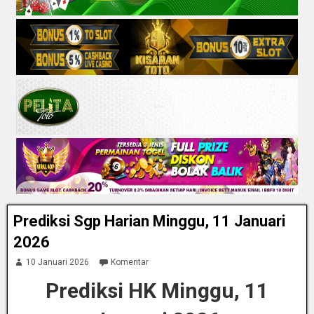
Prediksi Sgp Harian Minggu, 11 Januari
2026
10 Januari 2026
Komentar
Prediksi HK Minggu, 11