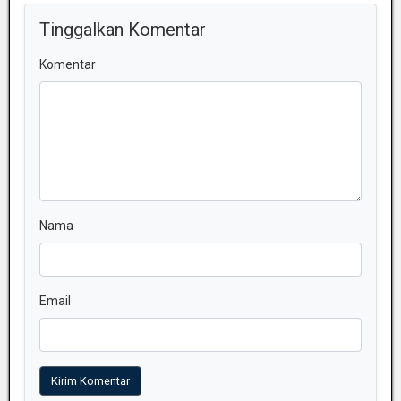
Tinggalkan Komentar
Komentar
Nama
Email
Kirim Komentar