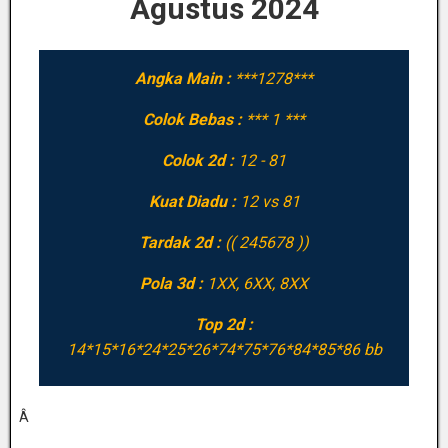
Agustus 2024
Angka Main :
***1278***
Colok Bebas :
*** 1 ***
Colok 2d :
12 - 81
Kuat Diadu :
12 vs 81
Tardak 2d :
(( 245678 ))
Pola 3d :
1XX, 6XX, 8XX
Top 2d :
14*15*16*24*25*26*74*75*76*84*85*86 bb
Â