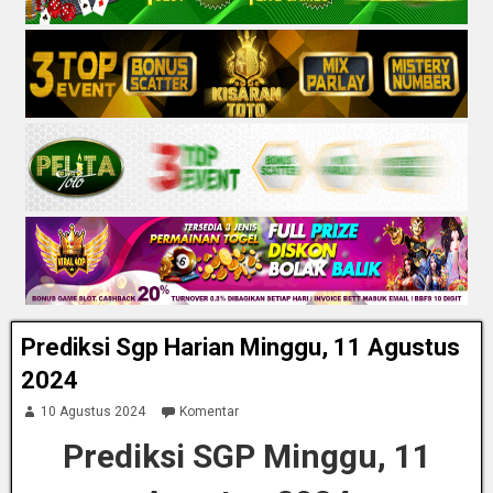
Prediksi Sgp Harian Minggu, 11 Agustus
2024
10 Agustus 2024
Komentar
Prediksi SGP Minggu, 11