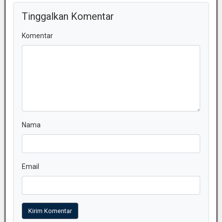
Tinggalkan Komentar
Komentar
Nama
Email
Kirim Komentar