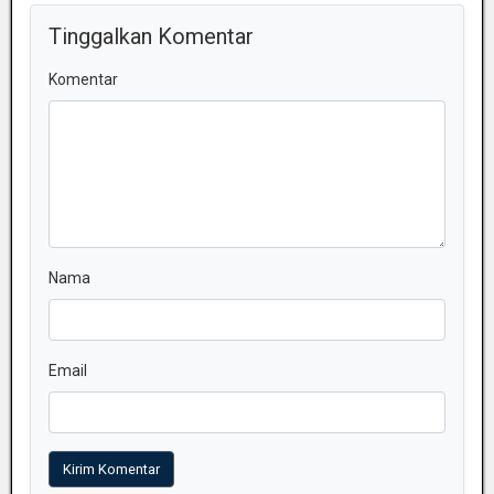
Tinggalkan Komentar
Komentar
Nama
Email
Kirim Komentar