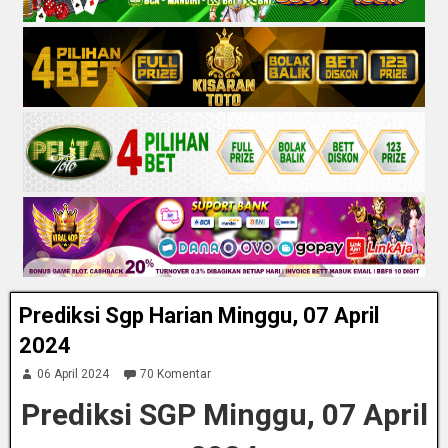
Prediksi Sgp Harian Minggu, 07 April
2024
06 April 2024
70 Komentar
Prediksi SGP Minggu, 07 April