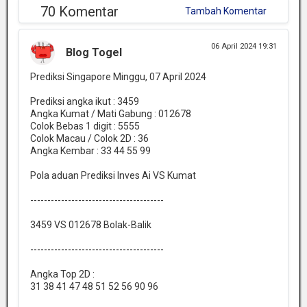
70 Komentar
Tambah Komentar
06 April 2024 19:31
Blog Togel
Prediksi Singapore Minggu, 07 April 2024
Prediksi angka ikut : 3459
Angka Kumat / Mati Gabung : 012678
Colok Bebas 1 digit : 5555
Colok Macau / Colok 2D : 36
Angka Kembar : 33 44 55 99
Pola aduan Prediksi Inves Ai VS Kumat
---------------------------------------
3459 VS 012678 Bolak-Balik
---------------------------------------
Angka Top 2D :
31 38 41 47 48 51 52 56 90 96