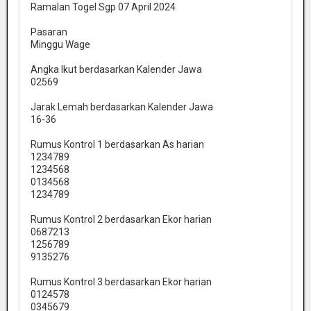
Ramalan Togel Sgp 07 April 2024
Pasaran
Minggu Wage
Angka Ikut berdasarkan Kalender Jawa
02569
Jarak Lemah berdasarkan Kalender Jawa
16-36
Rumus Kontrol 1 berdasarkan As harian
1234789
1234568
0134568
1234789
Rumus Kontrol 2 berdasarkan Ekor harian
0687213
1256789
9135276
Rumus Kontrol 3 berdasarkan Ekor harian
0124578
0345679