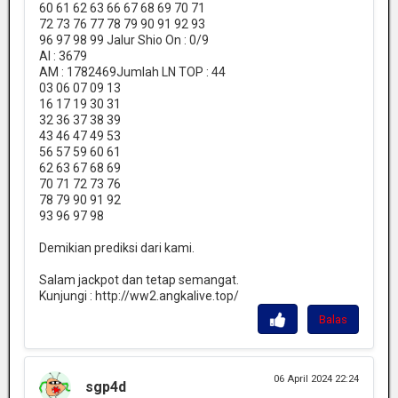
60 61 62 63 66 67 68 69 70 71
72 73 76 77 78 79 90 91 92 93
96 97 98 99 Jalur Shio On : 0/9
AI : 3679
AM : 1782469Jumlah LN TOP : 44
03 06 07 09 13
16 17 19 30 31
32 36 37 38 39
43 46 47 49 53
56 57 59 60 61
62 63 67 68 69
70 71 72 73 76
78 79 90 91 92
93 96 97 98
Demikian prediksi dari kami.
Salam jackpot dan tetap semangat.
Kunjungi : http://ww2.angkalive.top/
Balas
06 April 2024 22:24
sgp4d