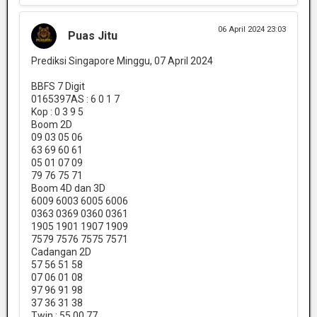
06 April 2024 23:03
Puas Jitu
Prediksi Singapore Minggu, 07 April 2024
BBFS 7 Digit
0165397AS : 6 0 1 7
Kop : 0 3 9 5
Boom 2D
09 03 05 06
63 69 60 61
05 01 07 09
79 76 75 71
Boom 4D dan 3D
6009 6003 6005 6006
0363 0369 0360 0361
1905 1901 1907 1909
7579 7576 7575 7571
Cadangan 2D
57 56 51 58
07 06 01 08
97 96 91 98
37 36 31 38
Twin : 55 00 77