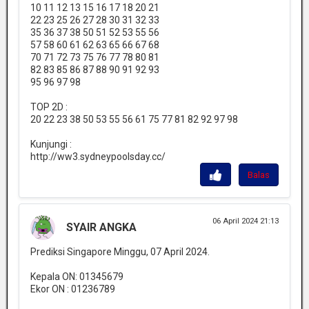
10 11 12 13 15 16 17 18 20 21
22 23 25 26 27 28 30 31 32 33
35 36 37 38 50 51 52 53 55 56
57 58 60 61 62 63 65 66 67 68
70 71 72 73 75 76 77 78 80 81
82 83 85 86 87 88 90 91 92 93
95 96 97 98
TOP 2D :
20 22 23 38 50 53 55 56 61 75 77 81 82 92 97 98
Kunjungi :
http://ww3.sydneypoolsday.cc/
Balas
06 April 2024 21:13
SYAIR ANGKA
Prediksi Singapore Minggu, 07 April 2024.
Kepala ON: 01345679
Ekor ON : 01236789