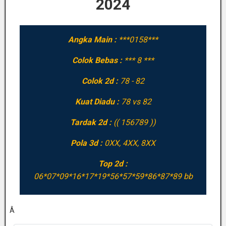
2024
Angka Main :
***0158***
Colok Bebas :
*** 8 ***
Colok 2d :
78 - 82
Kuat Diadu :
78 vs 82
Tardak 2d :
(( 156789 ))
Pola 3d :
0XX, 4XX, 8XX
Top 2d :
06*07*09*16*17*19*56*57*59*86*87*89 bb
Â