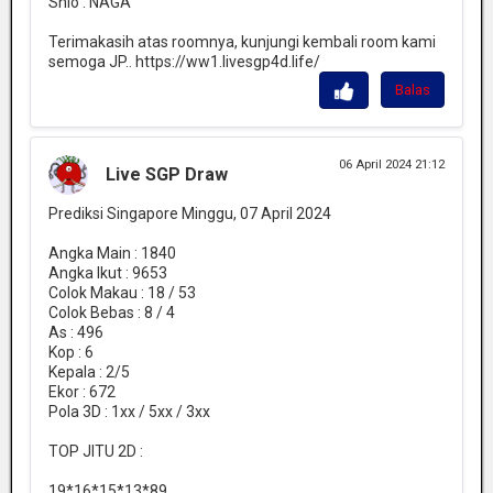
Shio : NAGA
Terimakasih atas roomnya, kunjungi kembali room kami
semoga JP.. https://ww1.livesgp4d.life/
Balas
06 April 2024 21:12
Live SGP Draw
Prediksi Singapore Minggu, 07 April 2024
Angka Main : 1840
Angka Ikut : 9653
Colok Makau : 18 / 53
Colok Bebas : 8 / 4
As : 496
Kop : 6
Kepala : 2/5
Ekor : 672
Pola 3D : 1xx / 5xx / 3xx
TOP JITU 2D :
19*16*15*13*89