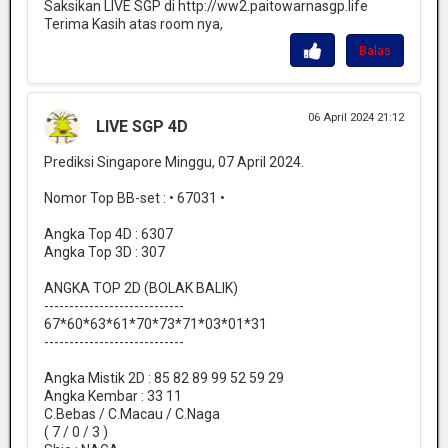
Saksikan LIVE SGP di http://ww2.paitowarnasgp.life
Terima Kasih atas room nya,
Balas
06 April 2024 21:12
LIVE SGP 4D
Prediksi Singapore Minggu, 07 April 2024.
Nomor Top BB-set : • 67031 •
Angka Top 4D : 6307
Angka Top 3D : 307
ANGKA TOP 2D (BOLAK BALIK)
----------------------------
67*60*63*61*70*73*71*03*01*31
----------------------------
Angka Mistik 2D : 85 82 89 99 52 59 29
Angka Kembar : 33 11
C.Bebas / C.Macau / C.Naga
( 7 / 0 / 3 )