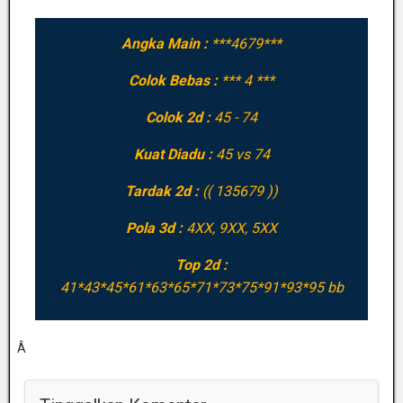
Angka Main :
***4679***
Colok Bebas :
*** 4 ***
Colok 2d :
45 - 74
Kuat Diadu :
45 vs 74
Tardak 2d :
(( 135679 ))
Pola 3d :
4XX, 9XX, 5XX
Top 2d :
41*43*45*61*63*65*71*73*75*91*93*95 bb
Â