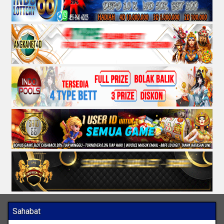
Sahabat