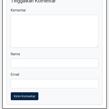
Tinggalkan Komentar
Komentar
Nama
Email
Kirim Komentar