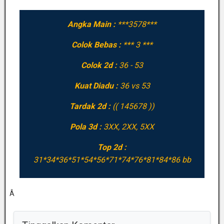
Angka Main :
***3578***
Colok Bebas :
*** 3 ***
Colok 2d :
36 - 53
Kuat Diadu :
36 vs 53
Tardak 2d :
(( 145678 ))
Pola 3d :
3XX, 2XX, 5XX
Top 2d :
31*34*36*51*54*56*71*74*76*81*84*86 bb
Â