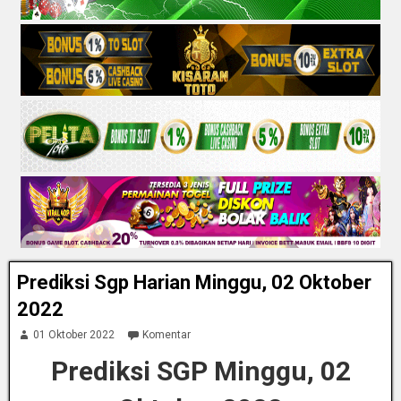
Prediksi Sgp Harian Minggu, 02 Oktober
2022
01 Oktober 2022
Komentar
Prediksi SGP Minggu, 02