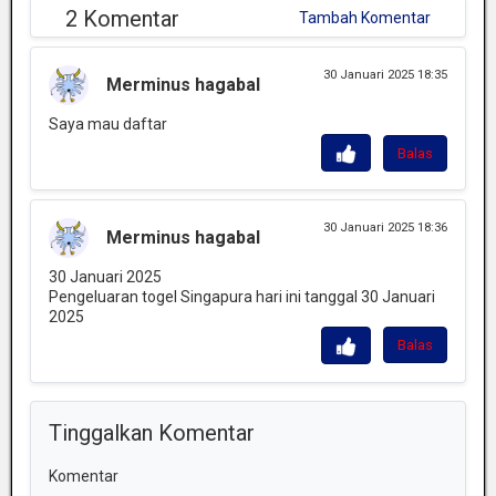
2 Komentar
Tambah Komentar
30 Januari 2025 18:35
Merminus hagabal
Saya mau daftar
Balas
30 Januari 2025 18:36
Merminus hagabal
30 Januari 2025
Pengeluaran togel Singapura hari ini tanggal 30 Januari
2025
Balas
Tinggalkan Komentar
Komentar