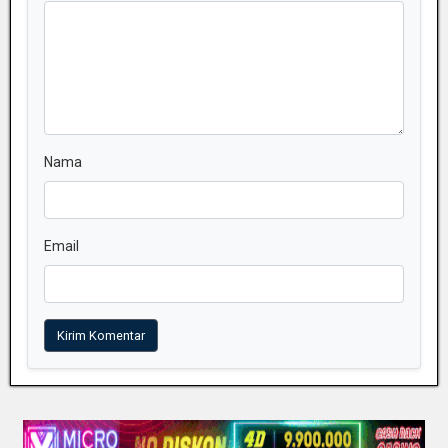
Nama
Email
Kirim Komentar