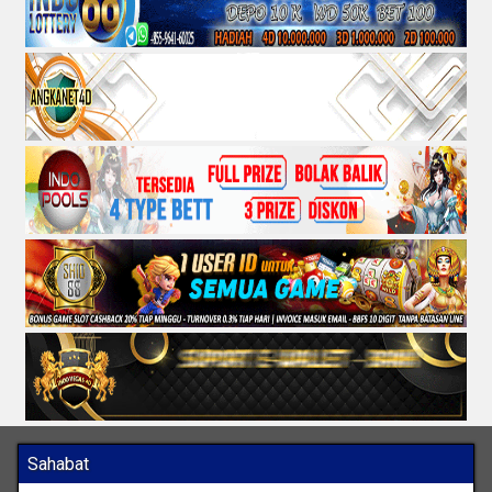
Sahabat