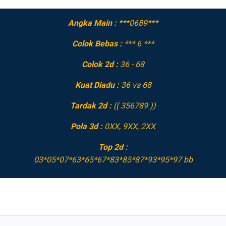
Angka Main :
***0689***
Colok Bebas :
*** 6 ***
Colok 2d :
36 - 68
Kuat Diadu :
36 vs 68
Tardak 2d :
(( 356789 ))
Pola 3d :
0XX, 9XX, 2XX
Top 2d :
03*05*07*63*65*67*83*85*87*93*95*97 bb