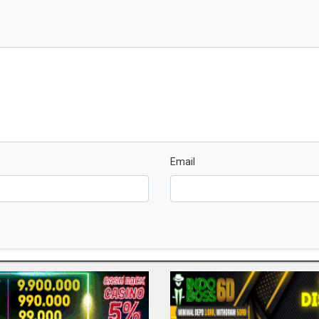
Email