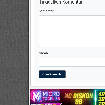
Tinggalkan Komentar
Komentar
Nama
Kirim Komentar