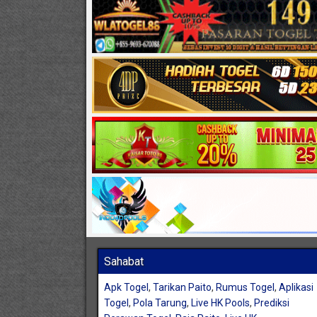
Sahabat
Apk Togel
,
Tarikan Paito
,
Rumus Togel
,
Aplikasi
Togel
,
Pola Tarung
,
Live HK Pools
,
Prediksi