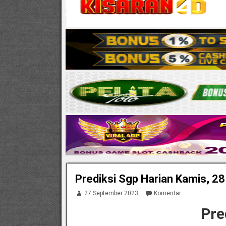
Prediksi Sgp Harian Kamis, 
27 September 2023
Komentar
Pre