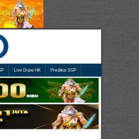
GP
Live Draw HK
Prediksi SGP