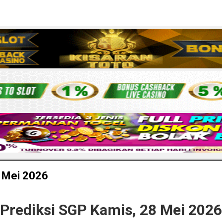
8 Mei 2026
Prediksi SGP Kamis, 28 Mei 2026