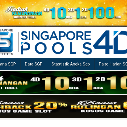
arna SGP
Data SGP
Stastistik Angka Sgp
Paito Harian S