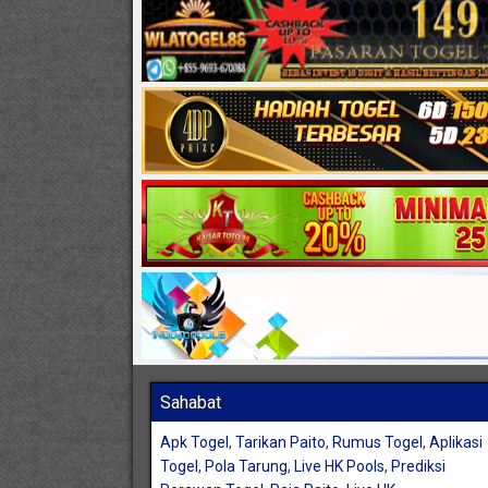
Sahabat
Apk Togel
,
Tarikan Paito
,
Rumus Togel
,
Aplikasi
Togel
,
Pola Tarung
,
Live HK Pools
,
Prediksi