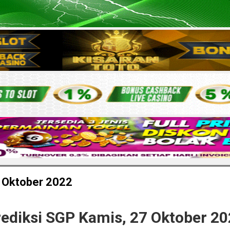
7 Oktober 2022
ediksi SGP Kamis, 27 Oktober 2