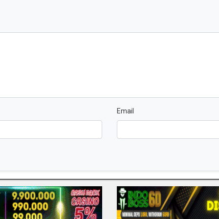
Email