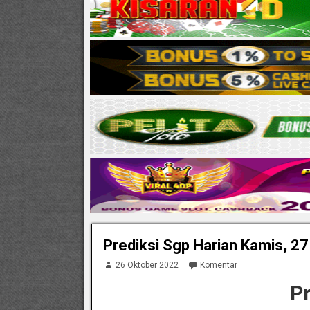
Prediksi Sgp Harian Kamis, 2
26 Oktober 2022
Komentar
Pr