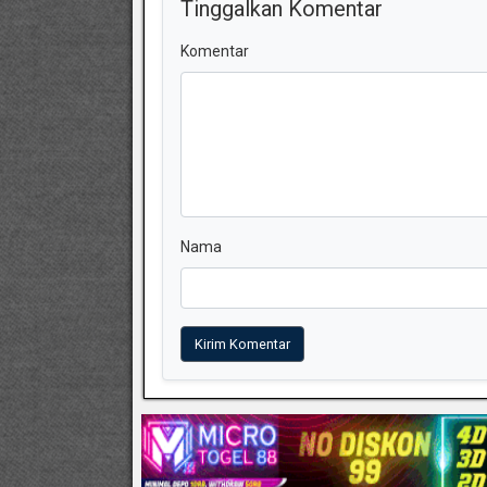
Tinggalkan Komentar
Komentar
Nama
Kirim Komentar