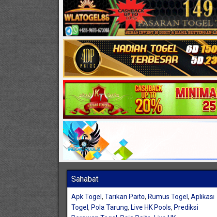
Sahabat
Apk Togel
,
Tarikan Paito
,
Rumus Togel
,
Aplikasi
Togel
,
Pola Tarung
,
Live HK Pools
,
Prediksi