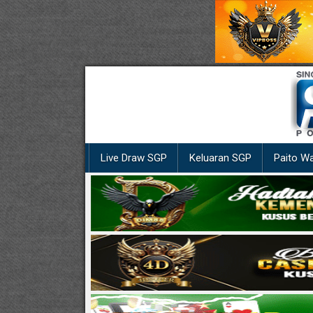
Live Draw SGP
Keluaran SGP
Paito W