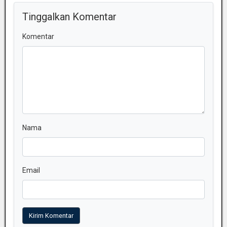
Tinggalkan Komentar
Komentar
Nama
Email
Kirim Komentar